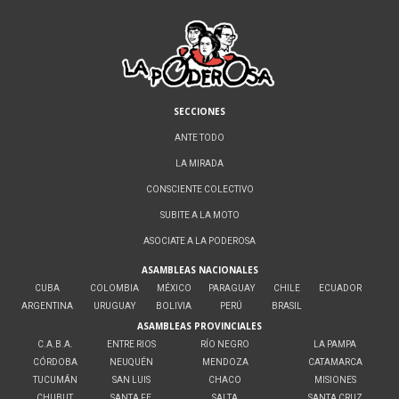
SECCIONES
ANTE TODO
LA MIRADA
CONSCIENTE COLECTIVO
SUBITE A LA MOTO
ASOCIATE A LA PODEROSA
ASAMBLEAS NACIONALES
CUBA
COLOMBIA
MÉXICO
PARAGUAY
CHILE
ECUADOR
ARGENTINA
URUGUAY
BOLIVIA
PERÚ
BRASIL
ASAMBLEAS PROVINCIALES
C.A.B.A.
ENTRE RIOS
RÍO NEGRO
LA PAMPA
CÓRDOBA
NEUQUÉN
MENDOZA
CATAMARCA
TUCUMÁN
SAN LUIS
CHACO
MISIONES
CHUBUT
SANTA FE
SALTA
SANTA CRUZ