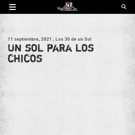
Saltar
al
contenido
Revista de cultura villera, brazo literario del movimiento La
La Poderosa
Poderosa.
11 septiembre, 2021
, Los 30 de un Sol
Un sol para los
chicos