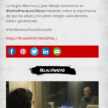
La Negra Albornoz y Juan Minujín estuvieron en
#UnSolParaLosChicos
hablando sobre la importancia
de que las pibas y los pibes tengan cada derecho
básico garantizado.
#NoMiremosParaOtroLado
https://fb.watch/81MnG0PaS_/
ASOCIATE
Relacionadas