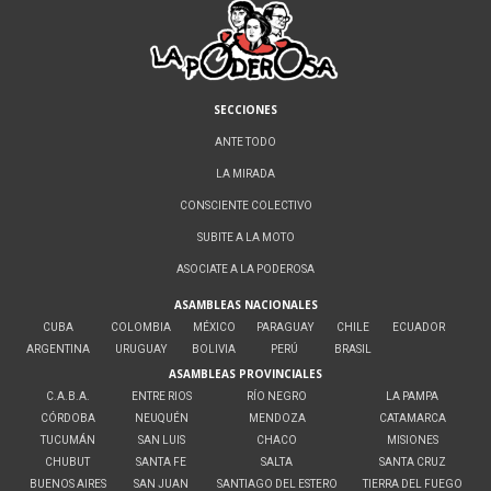
SECCIONES
ANTE TODO
LA MIRADA
CONSCIENTE COLECTIVO
SUBITE A LA MOTO
ASOCIATE A LA PODEROSA
ASAMBLEAS NACIONALES
CUBA
COLOMBIA
MÉXICO
PARAGUAY
CHILE
ECUADOR
ARGENTINA
URUGUAY
BOLIVIA
PERÚ
BRASIL
ASAMBLEAS PROVINCIALES
C.A.B.A.
ENTRE RIOS
RÍO NEGRO
LA PAMPA
CÓRDOBA
NEUQUÉN
MENDOZA
CATAMARCA
TUCUMÁN
SAN LUIS
CHACO
MISIONES
CHUBUT
SANTA FE
SALTA
SANTA CRUZ
BUENOS AIRES
SAN JUAN
SANTIAGO DEL ESTERO
TIERRA DEL FUEGO