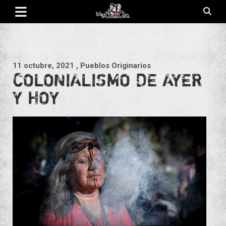
Saltar
al
contenido
Revista de cultura villera, brazo literario del movimiento La
La Poderosa
Poderosa.
11 octubre, 2021
, Pueblos Originarios
COLONIALISMO DE AYER
Y HOY