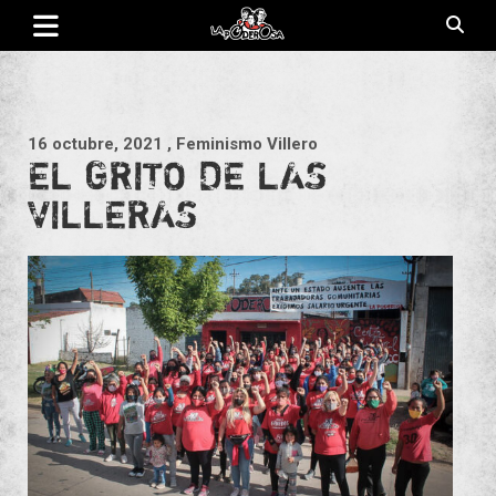
Saltar
al
contenido
Revista de cultura villera, brazo literario del movimiento La
La Poderosa
Poderosa.
16 octubre, 2021
, Feminismo Villero
EL GRITO DE LAS
VILLERAS