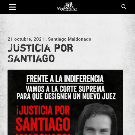
Saltar
al
contenido
Revista de cultura villera, brazo literario del movimiento La
La Poderosa
Poderosa.
21 octubre, 2021
, Santiago Maldonado
Justicia por
Santiago