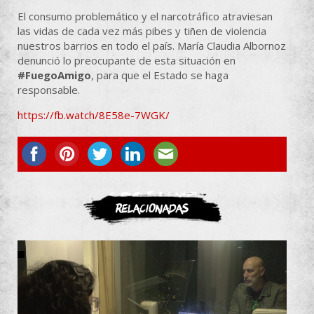
El consumo problemático y el narcotráfico atraviesan
las vidas de cada vez más pibes y tiñen de violencia
nuestros barrios en todo el país. María Claudia Albornoz
denunció lo preocupante de esta situación en
#FuegoAmigo
, para que el Estado se haga
responsable.
https://fb.watch/8E58e-7WGK/
ASOCIATE
Relacionadas