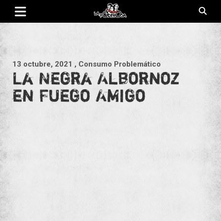
Saltar
al
contenido
Revista de cultura villera, brazo literario del movimiento La
La Poderosa
Poderosa.
13 octubre, 2021
, Consumo Problemático
La Negra Albornoz
en Fuego Amigo