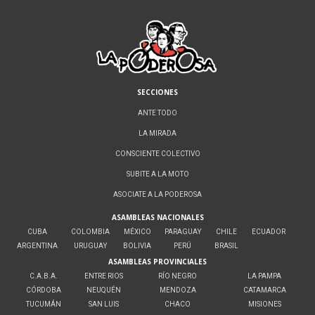
SECCIONES
ANTE TODO
LA MIRADA
CONSCIENTE COLECTIVO
SUBITE A LA MOTO
ASOCIATE A LA PODEROSA
ASAMBLEAS NACIONALES
CUBA
COLOMBIA
MÉXICO
PARAGUAY
CHILE
ECUADOR
ARGENTINA
URUGUAY
BOLIVIA
PERÚ
BRASIL
ASAMBLEAS PROVINCIALES
C.A.B.A.
ENTRE RIOS
RÍO NEGRO
LA PAMPA
CÓRDOBA
NEUQUÉN
MENDOZA
CATAMARCA
TUCUMÁN
SAN LUIS
CHACO
MISIONES