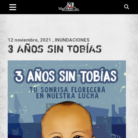
Saltar
al
contenido
Revista de cultura villera, brazo literario del movimiento La
La Poderosa
Poderosa.
12 noviembre, 2021
, INUNDACIONES
3 AÑOS SIN TOBÍAS