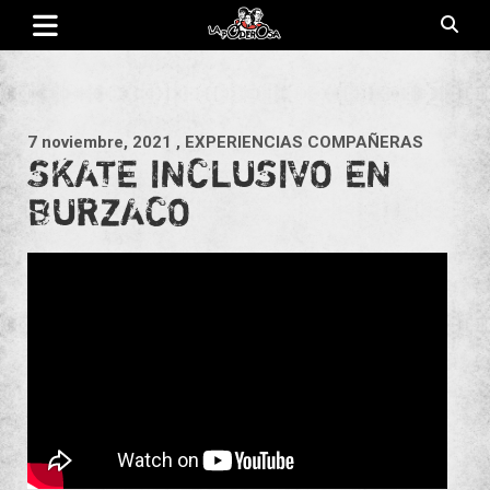
Saltar
al
contenido
Revista de cultura villera, brazo literario del movimiento La
La Poderosa
Poderosa.
7 noviembre, 2021
, EXPERIENCIAS COMPAÑERAS
SKATE INCLUSIVO EN
BURZACO