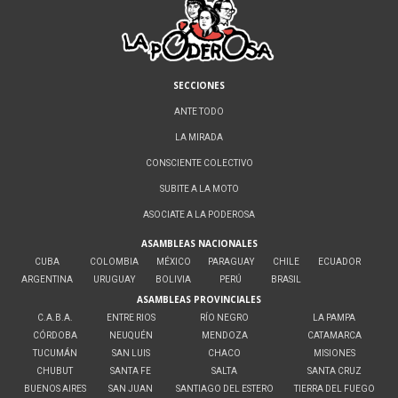
SECCIONES
ANTE TODO
LA MIRADA
CONSCIENTE COLECTIVO
SUBITE A LA MOTO
ASOCIATE A LA PODEROSA
ASAMBLEAS NACIONALES
CUBA
COLOMBIA
MÉXICO
PARAGUAY
CHILE
ECUADOR
ARGENTINA
URUGUAY
BOLIVIA
PERÚ
BRASIL
ASAMBLEAS PROVINCIALES
C.A.B.A.
ENTRE RIOS
RÍO NEGRO
LA PAMPA
CÓRDOBA
NEUQUÉN
MENDOZA
CATAMARCA
TUCUMÁN
SAN LUIS
CHACO
MISIONES
CHUBUT
SANTA FE
SALTA
SANTA CRUZ
BUENOS AIRES
SAN JUAN
SANTIAGO DEL ESTERO
TIERRA DEL FUEGO