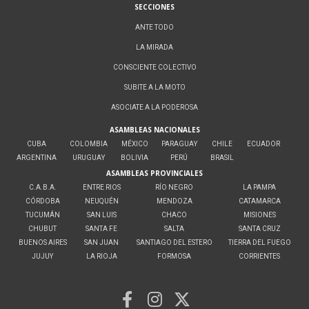
SECCIONES
ANTE TODO
LA MIRADA
CONSCIENTE COLECTIVO
SUBITE A LA MOTO
ASOCIATE A LA PODEROSA
ASAMBLEAS NACIONALES
CUBA
COLOMBIA
MÉXICO
PARAGUAY
CHILE
ECUADOR
ARGENTINA
URUGUAY
BOLIVIA
PERÚ
BRASIL
ASAMBLEAS PROVINCIALES
C.A.B.A.
ENTRE RIOS
RÍO NEGRO
LA PAMPA
CÓRDOBA
NEUQUÉN
MENDOZA
CATAMARCA
TUCUMÁN
SAN LUIS
CHACO
MISIONES
CHUBUT
SANTA FE
SALTA
SANTA CRUZ
BUENOS AIRES
SAN JUAN
SANTIAGO DEL ESTERO
TIERRA DEL FUEGO
JUJUY
LA RIOJA
FORMOSA
CORRIENTES