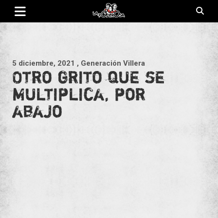
Saltar
al
contenido
Revista de cultura villera, brazo literario del movimiento La
La Poderosa
Poderosa.
5 diciembre, 2021
, Generación Villera
Otro grito que se
multiplica, por
abajo