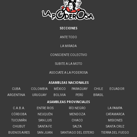
SECCIONES
ANTE TODO
LA MIRADA
CONSCIENTE COLECTIVO
SUBITE A LA MOTO
ASOCIATE A LA PODEROSA
ASAMBLEAS NACIONALES
CUBA
COLOMBIA
MÉXICO
PARAGUAY
CHILE
ECUADOR
ARGENTINA
URUGUAY
BOLIVIA
PERÚ
BRASIL
ASAMBLEAS PROVINCIALES
C.A.B.A.
ENTRE RIOS
RÍO NEGRO
LA PAMPA
CÓRDOBA
NEUQUÉN
MENDOZA
CATAMARCA
TUCUMÁN
SAN LUIS
CHACO
MISIONES
CHUBUT
SANTA FE
SALTA
SANTA CRUZ
BUENOS AIRES
SAN JUAN
SANTIAGO DEL ESTERO
TIERRA DEL FUEGO