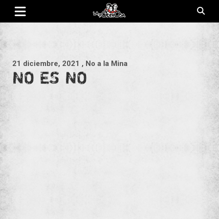
Saltar
al
contenido
Revista de cultura villera, brazo literario del movimiento La
La Poderosa
Poderosa.
21 diciembre, 2021
, No a la Mina
NO ES NO