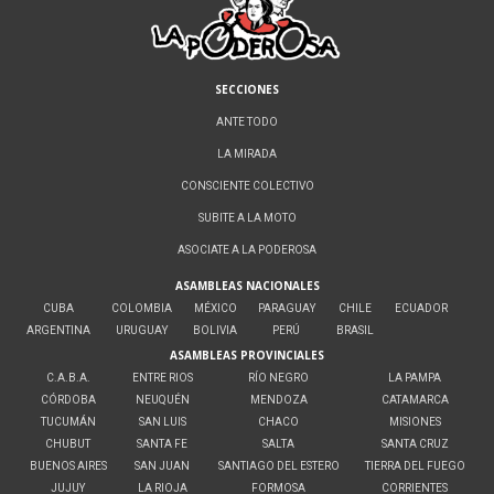
SECCIONES
ANTE TODO
LA MIRADA
CONSCIENTE COLECTIVO
SUBITE A LA MOTO
ASOCIATE A LA PODEROSA
ASAMBLEAS NACIONALES
CUBA
COLOMBIA
MÉXICO
PARAGUAY
CHILE
ECUADOR
ARGENTINA
URUGUAY
BOLIVIA
PERÚ
BRASIL
ASAMBLEAS PROVINCIALES
C.A.B.A.
ENTRE RIOS
RÍO NEGRO
LA PAMPA
CÓRDOBA
NEUQUÉN
MENDOZA
CATAMARCA
TUCUMÁN
SAN LUIS
CHACO
MISIONES
CHUBUT
SANTA FE
SALTA
SANTA CRUZ
BUENOS AIRES
SAN JUAN
SANTIAGO DEL ESTERO
TIERRA DEL FUEGO
JUJUY
LA RIOJA
FORMOSA
CORRIENTES