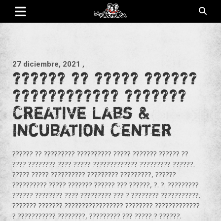
Saltar
al
contenido
Revista de cultura villera, brazo literario del movimiento La
La Poderosa
Poderosa.
27 diciembre, 2021
,
?????? ?? ????? ??????
???????????? ???????
Creative Labs &
Incubation Center
?????? ?? ????????? ?????????? ????? ??????? ?????? ??
???? ???????? ???? ????? ????????????? ????????? ??????.
????? ????? ?????????? ????????? ?????????, ??????
?????????? ????? ??????? ?????? ??? ??????, ?. ?. ?????????
?????? ???????? ???? ????????? ??? ? ???????? ???????????.
??????? ??????? ????????????????? ???????? ?????????????
? ??????????? ????????, ????????? ??? ????? ? ??????.