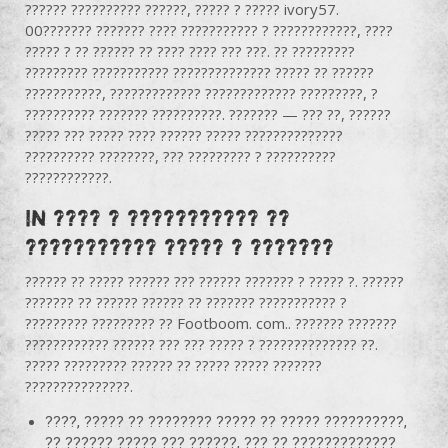
?????? ?????????? ??????, ????? ? ????? ivory57.
00??????? ??????? ???? ??????????? ? ????????????, ????
????? ? ?? ?????? ?? ???? ???? ??? ???. ?? ?????????
????????? ??????????? ?????????????? ????? ?? ??????
???????????, ????????????? ????????????? ?????????, ?
?????????? ??????? ??????????. ??????? — ??? ??, ??????
????? ??? ????? ???? ?????? ????? ??????????????
?????????? ????????, ??? ????????? ? ??????????
????????????.
In ???? ? ??????????? ??
??????????? ????? ? ???????
?????? ?? ????? ?????? ??? ?????? ??????? ? ????? ?. ??????
??????? ?? ?????? ?????? ?? ??????? ??????????? ?
????????? ????????? ?? Footboom. com.. ??????? ???????
???????????? ?????? ??? ??? ????? ? ?????????????? ??.
????? ????????? ?????? ?? ????? ????? ???????
???????????????.
????, ????? ?? ???????? ????? ?? ????? ??????????,
?? ?????? ????? ??? ??????, ??? ?? ?????????????