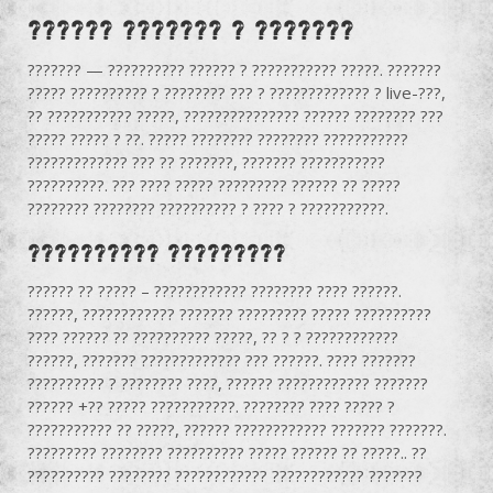
?????? ??????? ? ???????
??????? — ?????????? ?????? ? ??????????? ?????. ???????
????? ?????????? ? ???????? ??? ? ????????????? ? live-???,
?? ??????????? ?????, ??????????????? ?????? ???????? ???
????? ????? ? ??. ????? ???????? ???????? ???????????
????????????? ??? ?? ???????, ??????? ???????????
??????????. ??? ???? ????? ????????? ?????? ?? ?????
???????? ???????? ?????????? ? ???? ? ???????????.
?????????? ?????????
?????? ?? ????? – ???????????? ???????? ???? ??????.
??????, ???????????? ??????? ????????? ????? ??????????
???? ?????? ?? ?????????? ?????, ?? ? ? ????????????
??????, ??????? ????????????? ??? ??????. ???? ???????
?????????? ? ???????? ????, ?????? ???????????? ???????
?????? +?? ????? ???????????. ???????? ???? ????? ?
??????????? ?? ?????, ?????? ???????????? ??????? ???????.
????????? ???????? ?????????? ????? ?????? ?? ?????.. ??
?????????? ???????? ???????????? ???????????? ???????