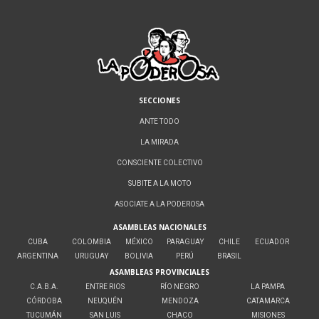
SECCIONES
ANTE TODO
LA MIRADA
CONSCIENTE COLECTIVO
SUBITE A LA MOTO
ASOCIATE A LA PODEROSA
ASAMBLEAS NACIONALES
CUBA
COLOMBIA
MÉXICO
PARAGUAY
CHILE
ECUADOR
ARGENTINA
URUGUAY
BOLIVIA
PERÚ
BRASIL
ASAMBLEAS PROVINCIALES
C.A.B.A.
ENTRE RIOS
RÍO NEGRO
LA PAMPA
CÓRDOBA
NEUQUÉN
MENDOZA
CATAMARCA
TUCUMÁN
SAN LUIS
CHACO
MISIONES