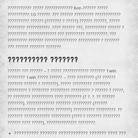
??????????? ????? ????????????? live-?????? ?????
?????????? 10 ??????. ??? ?????? ????????? ????????????
?????????? ?????? (??????? ? ?????) ?????? ??????, ?????
???????? ???????????. ???? ?????? ???, ?????????? ?????? ?
????????? ????????????? ??? ????????? ??????????. ???
????????? ??????? ??????????????? ?????????? ? ???????
??? ?????? ??????? ???????.
?????????? ???????
?????? ??? ?????? – ? ????? ???????????? ??????? 1win.
???????? 1win ????? ?????? – ???? ???????? (?? ??????
??????? ?????? ? ???????). ????? ????????? ????????
????????? ? ???????? ????????? ????????? ? ?????? ? ?????,
?? ???????? ?????????? ???? ???????? (? ?. ?. ?? ??????
???????). ????????????? ??????? ????????? (??????
????????????? ???????? ???????) ?????????? ?????????. ??
??????? ???????????? ????????? (???? ? ??????? ????????
?????? ???? ?????), ?????????????? ????????.
?????????? ??????? ???????????? ??????? ???? ???