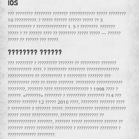
Ios
??? ???????? ???????? ??????? ???????????? ????? ????????
10 ??????????. ? ????? ?????? ?????? ????? ?? 3
??????????? ? ?????????????? 1. 5 ? ????????. ???????
????? ? ?? ?????? ???? ?? ???????? ????? ????? — ??????
????? ?? ?????? ??? ?????.
???????? ??????
??? ???????? ? ????????? ??????? ?? ????????? ???????
??????????? ????. ? ????????? ???????? ???????????????
???????????? ?? ?????????? ? ????????? ??????? ???
?????????? ???? ?? ????? ???????. ????????? ????????????
????????, ??????? ???? ???????????????? ? 1998 ???? ?
??????. «???????» ???????? ? ????????? ???????? ?14 ???
?????? ??????? 12 ????? 2010 ????, ???????? ??????? ????
? ????????? ? ??????? ?????. ????????????? ??????? ???????
????? ????? ????????????. ???????? ????????? ??
????????????? ???????, ??????? ????? ????????? ?????? ??
??????? ????? ???????? ???????? ? ?????????? ???????? ?
????????????? ????????.