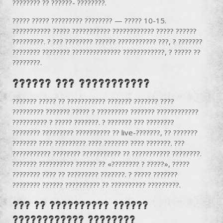
???????? ?? ??????- ????????.
????? ????? ????????? ???????? — ????? 10-15.
??????????? ????? ??????????? ???????????? ????? ??????
?????????. ? ??? ???????? ?????? ??????????? ???, ? ???????
???????? ???????? ?????????????? ????????????, ? ????? ??
????????.
?????? ??? ???????????
??????? ????? ?? ??????????? ??????? ??????? ????
????????? ??????? ????? ? ????????? ??????? ????????????
?????????? ? ????? ???????. ? ??????? ??? ????????
???????? ????????? ?????????? ?? live-???????, ?? ???????
??????? ???? ????????? ???? ??????? ???? ???????. ???
??????????? ???????? ??????????? ?? ??????????? ????????.
??????? ?????????? ?????? ?? «???????? ? ?????», ?????
???????? ???? ?? ????????? ???????. ? ????? ???????
???????? ?????? ?????????? ?? ?????????? ?????????.
??? ?? ?????????? ??????
???????????? ????????