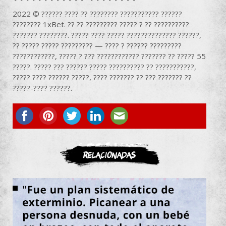
2022 © ?????? ???? ?? ???????? ??????????? ??????
???????? 1xBet. ?? ?? ????????? ????? ? ?? ??????????
??????? ????????. ????? ???? ????? ?????????????? ??????,
?? ????? ????? ????????? — ???? ? ?????? ?????????
????????????, ????? ? ??? ???????????? ??????? ?? ????? 55
?????. ????? ??? ?????? ????? ?????????? ?? ???????????,
????? ???? ?????? ?????, ???? ??????? ?? ??? ??????? ??
?????-???? ??????.
ASOCIATE
Relacionadas