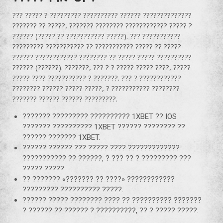
??? ????? ? ????????? ?????????? ?????? ??????????????
??????? ?? ?????, ??????? ???????? ???????????? ????? ?
?????? (????? ?? ??????????? ?????). ??? ???????????
????????? ??????????? ?? ??????????? ????? ?? ?????
?????? ???????????? ???????? ?? ????? ????? ??????????
?????? (??????). ???????, ??? ? ? ????? ????? ????, ?????
????? ???? ??????????? ? ???????. ??? ? ????????????
???????? ?????? ????? ?????, ? ??????????? ????????
??????? ?????? ?????? ?????????.
??????? ????????? ?????????? 1XBET ?? IOS
??????? ?????????? 1XBET ?????? ???????? ??
?????? ??????? 1XBET.
?????? ?????? ??? ????? ???? ?????????????
??????????? ?? ??????, ? ??? ?? ? ????????? ???
????? ?????.
?? ??????? «??????? ?? ????» ????????????
????????? ?????????? ?????.
?????? ????? ???????? ???? ?? ?????????? ???????
? ?????? ?? ?????? ? ??????????, ?? ? ????? ?????.