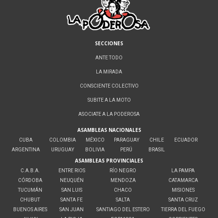
SECCIONES
ANTE TODO
LA MIRADA
CONSCIENTE COLECTIVO
SUBITE A LA MOTO
ASOCIATE A LA PODEROSA
ASAMBLEAS NACIONALES
CUBA
COLOMBIA
MÉXICO
PARAGUAY
CHILE
ECUADOR
ARGENTINA
URUGUAY
BOLIVIA
PERÚ
BRASIL
ASAMBLEAS PROVINCIALES
C.A.B.A.
ENTRE RIOS
RÍO NEGRO
LA PAMPA
CÓRDOBA
NEUQUÉN
MENDOZA
CATAMARCA
TUCUMÁN
SAN LUIS
CHACO
MISIONES
CHUBUT
SANTA FE
SALTA
SANTA CRUZ
BUENOS AIRES
SAN JUAN
SANTIAGO DEL ESTERO
TIERRA DEL FUEGO