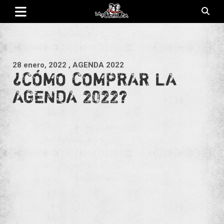
Saltar
al
contenido
Revista de cultura villera, brazo literario del movimiento La
La Poderosa
Poderosa.
28 enero, 2022
, AGENDA 2022
¿CÓMO COMPRAR LA
AGENDA 2022?