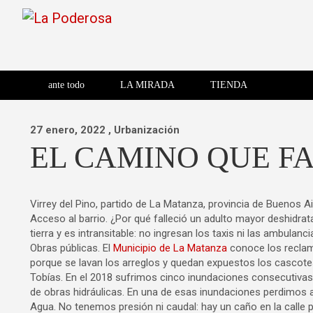
Saltar
al
contenido
Revista de cultura villera,
La Poderosa
Revista de cultura villera, brazo literario del movimiento La
brazo literario del movimiento
La Poderosa
ante todo
LA MIRADA
TIENDA
La Poderosa.
27 enero, 2022
, Urbanización
EL CAMINO QUE F
Virrey del Pino, partido de La Matanza, provincia de Buenos Ai
Acceso al barrio. ¿Por qué falleció un adulto mayor deshidra
tierra y es intransitable: no ingresan los taxis ni las ambulanc
Obras públicas. El
Municipio de La Matanza
conoce los reclamo
porque se lavan los arreglos y quedan expuestos los cascote
Tobías. En el 2018 sufrimos cinco inundaciones consecutivas e
de obras hidráulicas. En una de esas inundaciones perdimos 
Agua. No tenemos presión ni caudal: hay un caño en la calle p