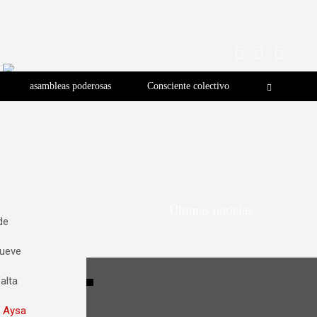
asambleas poderosas
Consciente colectivo
Últimas noticias
de
lueve
alta
.
Aysa