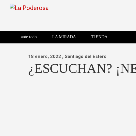
Saltar
al
contenido
Revista de cultura villera,
La Poderosa
Revista de cultura villera, brazo literario del movimiento La
brazo literario del movimiento
La Poderosa
ante todo
LA MIRADA
TIENDA
La Poderosa.
18 enero, 2022
, Santiago del Estero
¿ESCUCHAN? ¡N