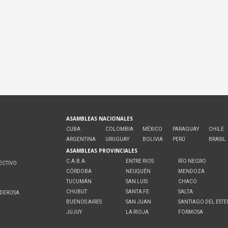
ASAMBLEAS NACIONALES
CUBA
COLOMBIA
MÉXICO
PARAGUAY
CHILE
ARGENTINA
URUGUAY
BOLIVIA
PERÚ
BRASIL
ASAMBLEAS PROVINCIALES
C.A.B.A.
ENTRE RIOS
RÍO NEGRO
ECTIVO
CÓRDOBA
NEUQUÉN
MENDOZA
O
TUCUMÁN
SAN LUIS
CHACO
CHUBUT
SANTA FE
SALTA
ODEROSA
BUENOS AIRES
SAN JUAN
SANTIAGO DEL EST
JUJUY
LA RIOJA
FORMOSA