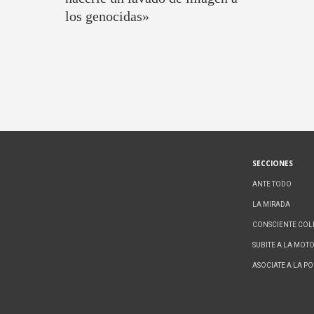
los genocidas»
SECCIONES
ANTE TODO
LA MIRADA
CONSCIENTE COL
SUBITE A LA MOT
ASOCIATE A LA P