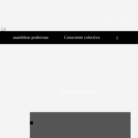
asambleas poderosas
Consciente colectivo
Últimas noticias