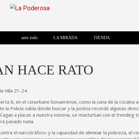
Saltar
al
contenido
Revista de cultura villera,
La Poderosa
Revista de cultura villera, brazo literario del movimiento La
brazo literario del movimiento
La Poderosa
ante todo
LA MIRADA
TIENDA
La Poderosa.
AN HACE RATO
 Villa 21-24.
erta 8, en el conurbano bonaerense, como la cuna de la cocaína a
te la Policía sabía dónde buscar y la Justicia recordó algunas dir
gan a placas a nuestra miseria, se masturban con el trending topi
brá pasado nada.
ontra el narcotráfico» y la capacidad de eliminar la pobreza, el c
usados con conciencia para ir presos en nombre de los responsab