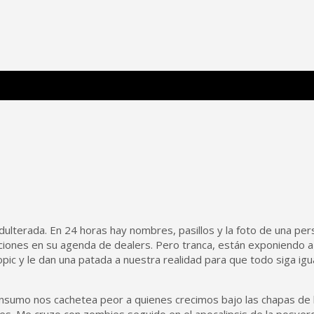
 Poderosa.
dulterada. En 24 horas hay nombres, pasillos y la foto de una per
ecciones en su agenda de dealers. Pero tranca, están exponiendo a l
c y le dan una patada a nuestra realidad para que todo siga igual 
onsumo nos cachetea peor a quienes crecimos bajo las chapas de la
les. Me cruzo con zombies seguido en el apocalipsis de la posve