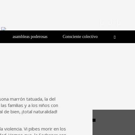
asambleas poderosas
Consciente colectivo
sona marrón tatuada, la del
as familias y a los niños con
de bien, ¡total naturalidad!
 violencia. Vi pibes morir en los
rdad. Vemos que, la Sedronar con