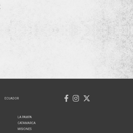
E
ECUADOR
LA PAMPA
CATAMARCA
MISIONES