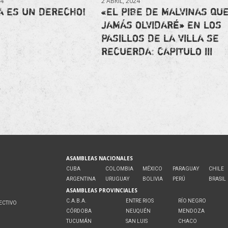
24
2 ABRIL, 2024
A ES UN DERECHO!
«EL PIBE DE MALVINAS QU
JAMÁS OLVIDARÉ» EN LOS
PASILLOS DE LA VILLA SE
RECUERDA: CAPITULO III
ASAMBLEAS NACIONALES
CUBA
COLOMBIA
MÉXICO
PARAGUAY
CHILE
ARGENTINA
URUGUAY
BOLIVIA
PERÚ
BRASIL
ASAMBLEAS PROVINCIALES
C.A.B.A.
ENTRE RIOS
RÍO NEGRO
ECTIVO
CÓRDOBA
NEUQUÉN
MENDOZA
O
TUCUMÁN
SAN LUIS
CHACO