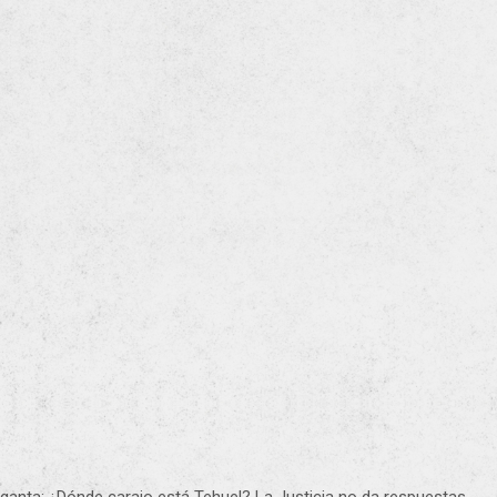
rganta: ¿Dónde carajo está Tehuel? La Justicia no da respuestas