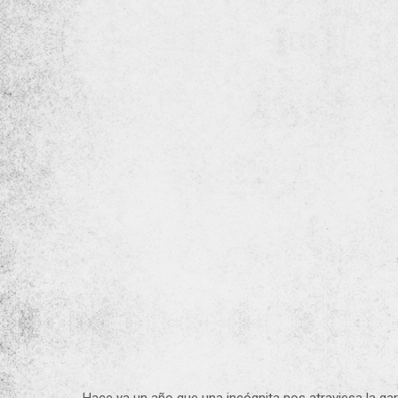
Hace ya un año que una incógnita nos atraviesa la ga