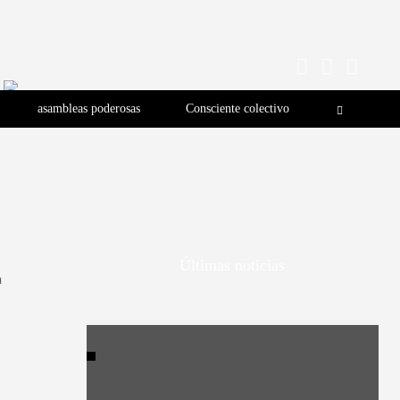
asambleas poderosas
Consciente colectivo
Últimas noticias
a