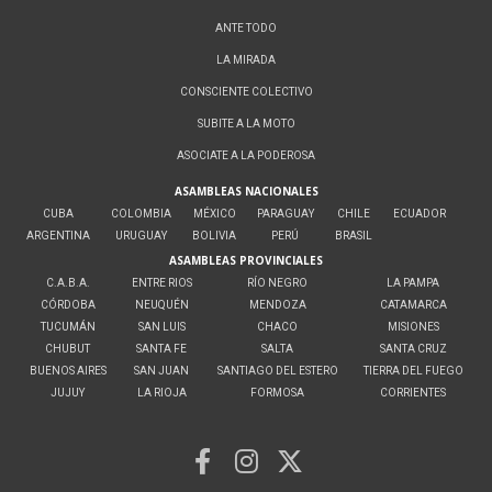
ANTE TODO
LA MIRADA
CONSCIENTE COLECTIVO
SUBITE A LA MOTO
ASOCIATE A LA PODEROSA
ASAMBLEAS NACIONALES
CUBA
COLOMBIA
MÉXICO
PARAGUAY
CHILE
ECUADOR
ARGENTINA
URUGUAY
BOLIVIA
PERÚ
BRASIL
ASAMBLEAS PROVINCIALES
C.A.B.A.
ENTRE RIOS
RÍO NEGRO
LA PAMPA
CÓRDOBA
NEUQUÉN
MENDOZA
CATAMARCA
TUCUMÁN
SAN LUIS
CHACO
MISIONES
CHUBUT
SANTA FE
SALTA
SANTA CRUZ
BUENOS AIRES
SAN JUAN
SANTIAGO DEL ESTERO
TIERRA DEL FUEGO
JUJUY
LA RIOJA
FORMOSA
CORRIENTES