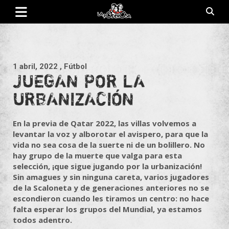
Saltar
al
contenido
Revista de cultura villera, brazo literario del movimiento La
La Poderosa
Poderosa.
1 abril, 2022
, Fútbol
JUEGAN POR LA
URBANIZACIÓN
En la previa de Qatar 2022, las villas volvemos a
levantar la voz y alborotar el avispero, para que la
vida no sea cosa de la suerte ni de un bolillero. No
hay grupo de la muerte que valga para esta
selección, ¡que sigue jugando por la urbanización!
Sin amagues y sin ninguna careta, varios jugadores
de la Scaloneta y de generaciones anteriores no se
escondieron cuando les tiramos un centro: no hace
falta esperar los grupos del Mundial, ya estamos
todos adentro.