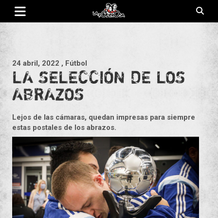
Saltar
al
contenido
Revista de cultura villera, brazo literario del movimiento La
La Poderosa
Poderosa.
24 abril, 2022
, Fútbol
LA SELECCIÓN DE LOS
ABRAZOS
Lejos de las cámaras, quedan impresas para siempre
estas postales de los abrazos.