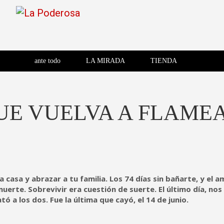
Saltar
al
contenido
Revista de cultura villera,
La Poderosa
Revista de cultura villera, brazo literario del movimiento La
brazo literario del movimiento
La Poderosa
ante todo
LA MIRADA
TIENDA
La Poderosa.
QUE VUELVA A FLAM
a casa y abrazar a tu familia. Los 74 días sin bañarte, y el
erte. Sobrevivir era cuestión de suerte. El último día, nos
tó a los dos. Fue la última que cayó, el 14 de junio.