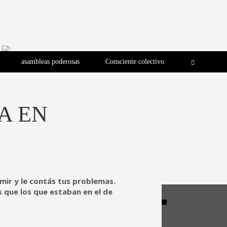
asambleas poderosas
Consciente colectivo
A EN
rmir y le contás tus problemas.
s que los que estaban en el de