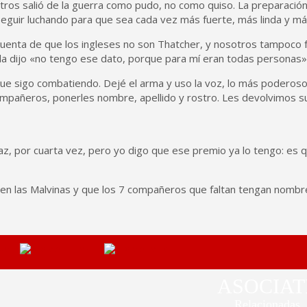
 salió de la guerra como pudo, no como quiso. La preparación fue
uir luchando para que sea cada vez más fuerte, más linda y más 
enta de que los ingleses no son Thatcher, y nosotros tampoco fu
lla dijo «no tengo ese dato, porque para mí eran todas personas»
ue sigo combatiendo. Dejé el arma y uso la voz, lo más poderoso 
mpañeros, ponerles nombre, apellido y rostro. Les devolvimos su
, por cuarta vez, pero yo digo que ese premio ya lo tengo: es qu
en las Malvinas y que los 7 compañeros que faltan tengan nombre 
ASOCIAT
Relacionadas