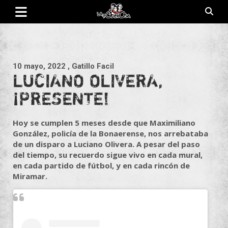
Saltar
al
contenido
Revista de cultura villera, brazo literario del movimiento La
La Poderosa
Poderosa.
10 mayo, 2022
, Gatillo Facil
LUCIANO OLIVERA,
¡PRESENTE!
Hoy se cumplen 5 meses desde que Maximiliano
González, policía de la Bonaerense, nos arrebataba
de un disparo a Luciano Olivera. A pesar del paso
del tiempo, su recuerdo sigue vivo en cada mural,
en cada partido de fútbol, y en cada rincón de
Miramar.