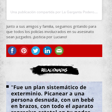
Una publicación compartida por La Garganta Poderosa (@lagargantapoderosa)
Junto a sus amigos y familia, seguimos gritando para
que todos los policías involucrados en su asesinato
sean juzgados. ¡Justicia por Luciano!
ASOCIATE
Relacionadas