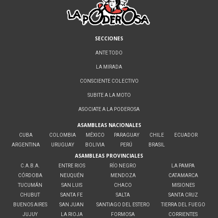
SECCIONES
ANTE TODO
LA MIRADA
CONSCIENTE COLECTIVO
SUBITE A LA MOTO
ASOCIATE A LA PODEROSA
ASAMBLEAS NACIONALES
CUBA
COLOMBIA
MÉXICO
PARAGUAY
CHILE
ECUADOR
ARGENTINA
URUGUAY
BOLIVIA
PERÚ
BRASIL
ASAMBLEAS PROVINCIALES
C.A.B.A.
ENTRE RIOS
RÍO NEGRO
LA PAMPA
CÓRDOBA
NEUQUÉN
MENDOZA
CATAMARCA
TUCUMÁN
SAN LUIS
CHACO
MISIONES
CHUBUT
SANTA FE
SALTA
SANTA CRUZ
BUENOS AIRES
SAN JUAN
SANTIAGO DEL ESTERO
TIERRA DEL FUEGO
JUJUY
LA RIOJA
FORMOSA
CORRIENTES