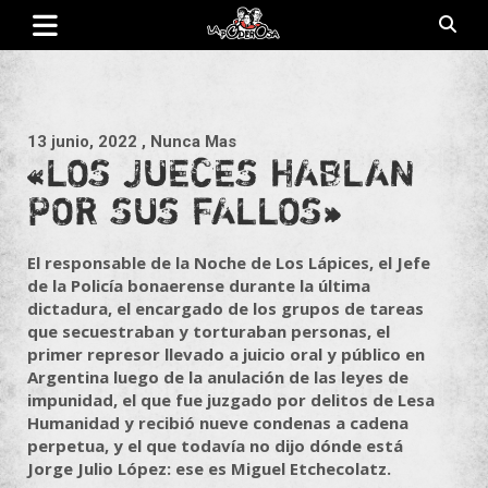
Saltar
al
contenido
Revista de cultura villera, brazo literario del movimiento La
La Poderosa
Poderosa.
13 junio, 2022
, Nunca Mas
«LOS JUECES HABLAN
POR SUS FALLOS»
El responsable de la Noche de Los Lápices, el Jefe
de la Policía bonaerense durante la última
dictadura, el encargado de los grupos de tareas
que secuestraban y torturaban personas, el
primer represor llevado a juicio oral y público en
Argentina luego de la anulación de las leyes de
impunidad, el que fue juzgado por delitos de Lesa
Humanidad y recibió nueve condenas a cadena
perpetua, y el que todavía no dijo dónde está
Jorge Julio López: ese es Miguel Etchecolatz.