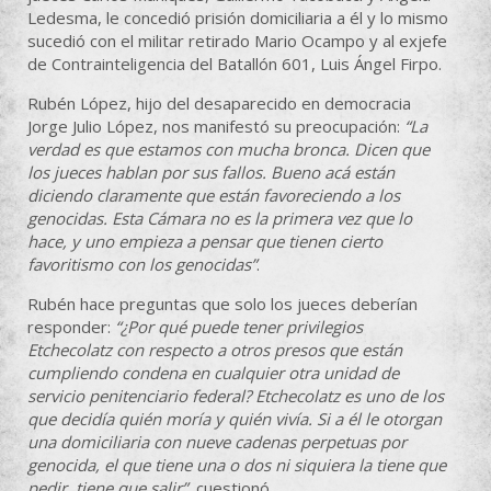
Ledesma, le concedió prisión domiciliaria a él y lo mismo
sucedió con el militar retirado Mario Ocampo y al exjefe
de Contrainteligencia del Batallón 601, Luis Ángel Firpo.
Rubén López, hijo del desaparecido en democracia
Jorge Julio López, nos manifestó su preocupación:
“La
verdad es que estamos con mucha bronca. Dicen que
los jueces hablan por sus fallos. Bueno acá están
diciendo claramente que están favoreciendo a los
genocidas. Esta Cámara no es la primera vez que lo
hace, y uno empieza a pensar que tienen cierto
favoritismo con los genocidas”
.
Rubén hace preguntas que solo los jueces deberían
responder:
“¿Por qué puede tener privilegios
Etchecolatz con respecto a otros presos que están
cumpliendo condena en cualquier otra unidad de
servicio penitenciario federal? Etchecolatz es uno de los
que decidía quién moría y quién vivía. Si a él le otorgan
una domiciliaria con nueve cadenas perpetuas por
genocida, el que tiene una o dos ni siquiera la tiene que
pedir, tiene que salir”
, cuestionó.