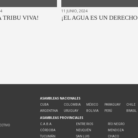
24
11 JUNIO, 2024
A TRIBU VIVA!
¡EL AGUA ES UN DERECHO
ASAMBLEAS NACIONALES
CUBA
COLOMBIA
MÉXICO
PARAGUAY
CHILE
ARGENTINA
URUGUAY
BOLIVIA
PERÚ
BRASIL
ASAMBLEAS PROVINCIALES
C.A.B.A.
ENTRE RIOS
RÍO NEGRO
ECTIVO
CÓRDOBA
NEUQUÉN
MENDOZA
O
TUCUMÁN
SAN LUIS
CHACO