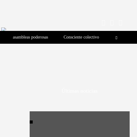
asambleas poderosas
Consciente colectivo
Últimas noticias