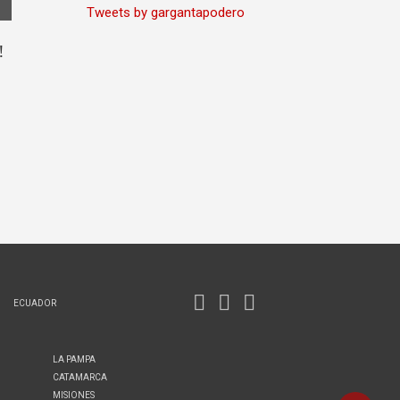
Tweets by gargantapodero
!
ECUADOR
LA PAMPA
CATAMARCA
MISIONES