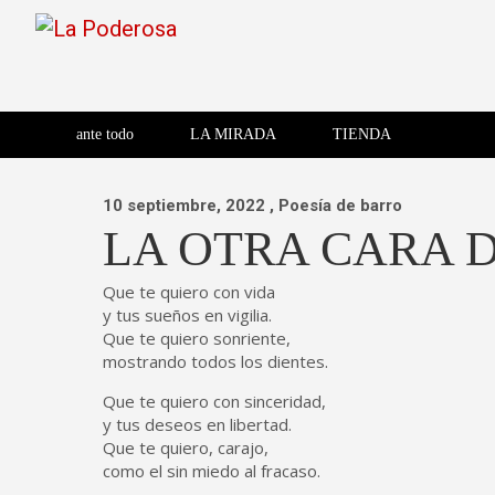
Saltar
al
contenido
Revista de cultura villera,
La Poderosa
Revista de cultura villera, brazo literario del movimiento La
brazo literario del movimiento
La Poderosa
ante todo
LA MIRADA
TIENDA
La Poderosa.
10 septiembre, 2022
, Poesía de barro
LA OTRA CARA D
Que te quiero con vida
y tus sueños en vigilia.
Que te quiero sonriente,
mostrando todos los dientes.
Que te quiero con sinceridad,
y tus deseos en libertad.
Que te quiero, carajo,
como el sin miedo al fracaso.