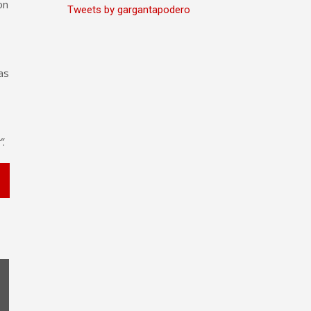
on
Tweets by gargantapodero
as
”
.