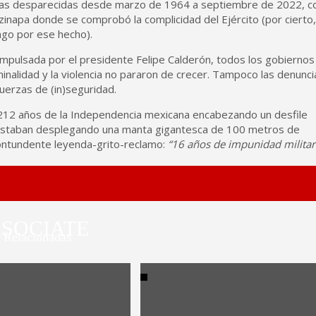
onas desparecidas desde marzo de 1964 a septiembre de 2022, c
inapa donde se comprobó la complicidad del Ejército (por cierto,
ngo por ese hecho).
impulsada por el presidente Felipe Calderón, todos los gobiernos
iminalidad y la violencia no pararon de crecer. Tampoco las denunci
uerzas de (in)seguridad.
 212 años de la Independencia mexicana encabezando un desfile
otestaban desplegando una manta gigantesca de 100 metros de
contundente leyenda-grito-reclamo:
“16 años de impunidad militar
SOCIATE
Relacionadas