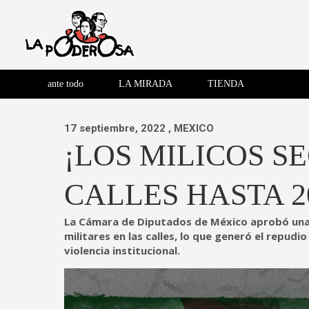
Saltar
al
contenido
Revista de cultura villera,
La Poderosa
Revista de cultura villera, brazo literario del movimiento La
brazo literario del movimiento
La Poderosa
ante todo
LA MIRADA
TIENDA
La Poderosa.
17 septiembre, 2022
, MEXICO
¡LOS MILICOS S
CALLES HASTA 2
La Cámara de Diputados de México aprobó una 
militares en las calles, lo que generó el repud
violencia institucional.