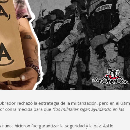
ador rechazó la estrategia de la militarización, pero en el últi
to” con la medida para que
“los militares sigan ayudando en las
unca hicieron fue garantizar la seguridad y la paz. Así lo