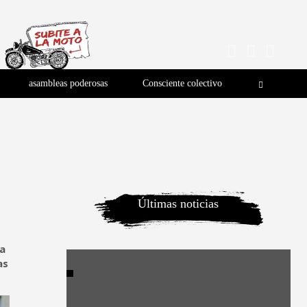
asambleas poderosas
Consciente colectivo
Últimas noticias
ta
as