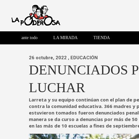
Saltar
al
contenido
Revista de cultura villera,
La Poderosa
Revista de cultura villera, brazo literario del movimiento La
brazo literario del movimiento
La Poderosa
ante todo
LA MIRADA
TIENDA
La Poderosa.
26 octubre, 2022
, EDUCACIÓN
DENUNCIADOS P
LUCHAR
Larreta y su equipo continúan con el plan de p
contra la comunidad educativa. 366 madres y p
estuvieron tomados fueron denunciados penalm
manera se da curso a denuncias por más de 50
en las más de 10 escuelas a fines de septiembr