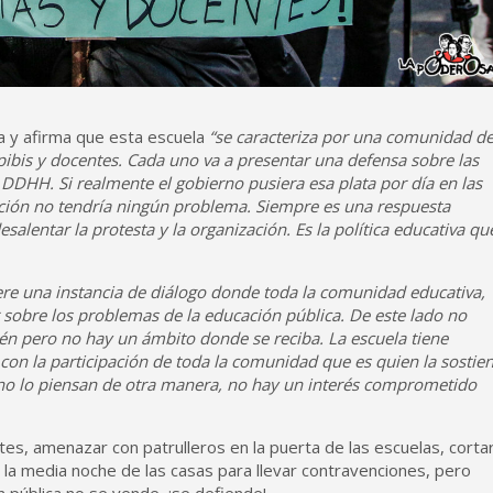
a y afirma que esta escuela
“se caracteriza por una comunidad d
ibis y docentes. Cada uno va a presentar una defensa sobre las
DDHH. Si realmente el gobierno pusiera esa plata por día en las
ción no tendría ningún problema. Siempre es una respuesta
salentar la protesta y la organización. Es la política educativa qu
re una instancia de diálogo donde toda la comunidad educativa,
r sobre los problemas de la educación pública. De este lado no
n pero no hay un ámbito donde se reciba. La escuela tiene
on la participación de toda la comunidad que es quien la sostien
o lo piensan de otra manera, no hay un interés comprometido
ntes, amenazar con patrulleros en la puerta de las escuelas, corta
a la media noche de las casas para llevar contravenciones, pero