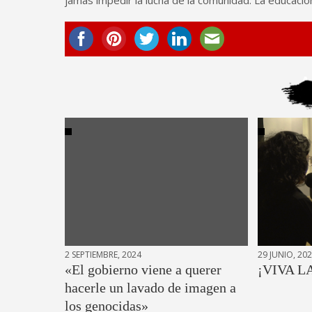
jamás impedir la lucha de la comunidad. La educació
A
2 SEPTIEMBRE, 2024
29 JUNIO, 20
«El gobierno viene a querer
¡VIVA L
hacerle un lavado de imagen a
los genocidas»