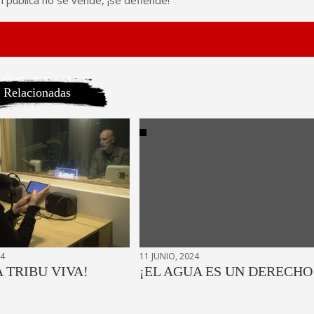
n pública no se vende, ¡se defiende!
SOCIATE
Relacionadas
24
11 JUNIO, 2024
A TRIBU VIVA!
¡EL AGUA ES UN DERECHO