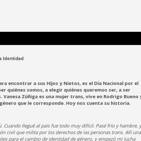
 Poderosa.
a Identidad
a encontrar a sus Hijos y Nietos, es el Día Nacional por el
er quiénes somos, a elegir quiénes queremos ser, a ser
. Vanesa Zúñiga es una mujer trans, vive en Rodrigo Bueno 
 género que le corresponde. Hoy nos cuenta su historia.
. Cuando llegué al país fue todo muy difícil. Pasé frío y hambre, 
 civil que milita por los derechos de las personas trans. Allí una
tes para el cambio de identidad de género, y empezó mi lucha