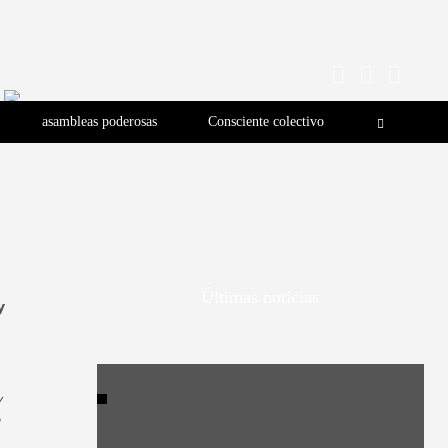
asambleas poderosas
Consciente colectivo
Últimas noticias
y
y