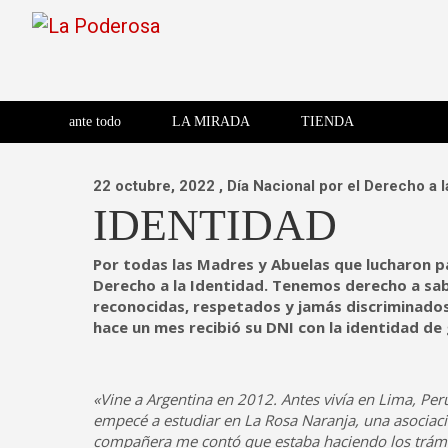
Saltar
al
contenido
Revista de cultura villera,
La Poderosa
Revista de cultura villera, brazo literario del movimiento La
brazo literario del movimiento
La Poderosa
ante todo
LA MIRADA
TIENDA
La Poderosa.
22 octubre, 2022
, Día Nacional por el Derecho a l
IDENTIDAD
Por todas las Madres y Abuelas que lucharon par
Derecho a la Identidad. Tenemos derecho a sab
reconocidas, respetados y jamás discriminados
hace un mes recibió su DNI con la identidad de
«Vine a Argentina en 2012. Antes vivía en Lima, Perú
empecé a estudiar en La Rosa Naranja, una asociación
compañera me contó que estaba haciendo los trámi