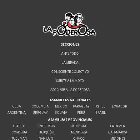
SECCIONES
ANTE TODO
LA MIRADA
CONSCIENTE COLECTIVO
SUBITE A LA MOTO
ASOCIATE A LA PODEROSA
ASAMBLEAS NACIONALES
CUBA
COLOMBIA
MÉXICO
PARAGUAY
CHILE
ECUADOR
ARGENTINA
URUGUAY
BOLIVIA
PERÚ
BRASIL
ASAMBLEAS PROVINCIALES
C.A.B.A.
ENTRE RIOS
RÍO NEGRO
LA PAMPA
CÓRDOBA
NEUQUÉN
MENDOZA
CATAMARCA
TUCUMÁN
SAN LUIS
CHACO
MISIONES