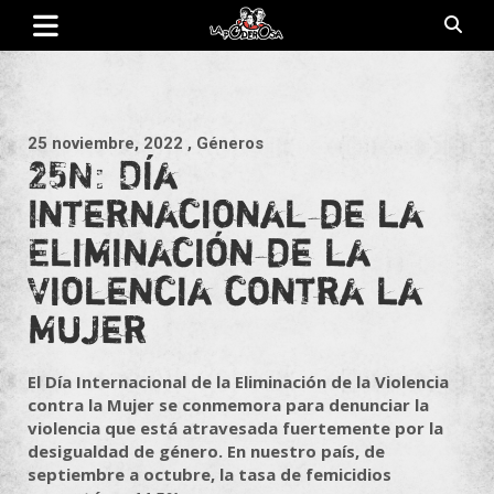
Saltar
al
contenido
Revista de cultura villera, brazo literario del movimiento La
La Poderosa
Poderosa.
25 noviembre, 2022
, Géneros
25N: Día
Internacional de la
Eliminación de la
Violencia contra la
Mujer
El Día Internacional de la Eliminación de la Violencia
contra la Mujer se conmemora para denunciar la
violencia que está atravesada fuertemente por la
desigualdad de género. En nuestro país, de
septiembre a octubre, la tasa de femicidios