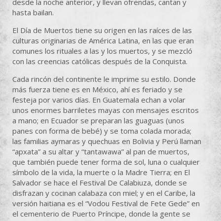
desde la noche anterior, y llevan ofrendas, cantan y
hasta bailan.
El Día de Muertos tiene su origen en las raíces de las
culturas originarias de América Latina, en las que eran
comunes los rituales a las y los muertos, y se mezcló
con las creencias católicas después de la Conquista.
Cada rincón del continente le imprime su estilo. Donde
más fuerza tiene es en México, ahí es feriado y se
festeja por varios días. En Guatemala echan a volar
unos enormes barriletes mayas con mensajes escritos
a mano; en Ecuador se preparan las guaguas (unos
panes con forma de bebé) y se toma colada morada;
las familias aymaras y quechuas en Bolivia y Perú llaman
“apxata” a su altar y “tantawawa” al pan de muertos,
que también puede tener forma de sol, luna o cualquier
símbolo de la vida, la muerte o la Madre Tierra; en El
Salvador se hace el Festival De Calabiuza, donde se
disfrazan y cocinan calabaza con miel; y en el Caribe, la
versión haitiana es el “Vodou Festival de Fete Gede” en
el cementerio de Puerto Príncipe, donde la gente se