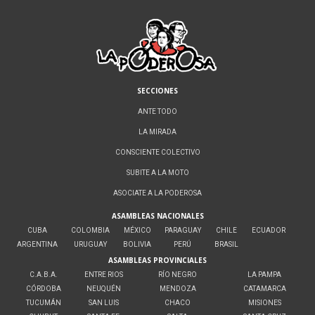
SECCIONES
ANTE TODO
LA MIRADA
CONSCIENTE COLECTIVO
SUBITE A LA MOTO
ASOCIATE A LA PODEROSA
ASAMBLEAS NACIONALES
CUBA
COLOMBIA
MÉXICO
PARAGUAY
CHILE
ECUADOR
ARGENTINA
URUGUAY
BOLIVIA
PERÚ
BRASIL
ASAMBLEAS PROVINCIALES
C.A.B.A.
ENTRE RIOS
RÍO NEGRO
LA PAMPA
CÓRDOBA
NEUQUÉN
MENDOZA
CATAMARCA
TUCUMÁN
SAN LUIS
CHACO
MISIONES