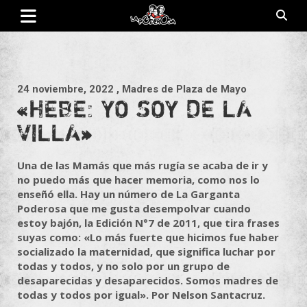
Saltar
al
contenido
Revista de cultura villera, brazo literario del movimiento La
La Poderosa
Poderosa.
24 noviembre, 2022
, Madres de Plaza de Mayo
«HEBE: YO SOY DE LA
VILLA»
Una de las Mamás que más rugía se acaba de ir y
no puedo más que hacer memoria, como nos lo
enseñó ella. Hay un número de La Garganta
Poderosa que me gusta desempolvar cuando
estoy bajón, la Edición N°7 de 2011, que tira frases
suyas como: «Lo más fuerte que hicimos fue haber
socializado la maternidad, que significa luchar por
todas y todos, y no solo por un grupo de
desaparecidas y desaparecidos. Somos madres de
todas y todos por igual». Por Nelson Santacruz.