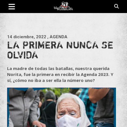
Saltar
al
contenido
Revista de cultura villera, brazo literario del movimiento La
La Poderosa
Poderosa.
14 diciembre, 2022
, AGENDA
LA PRIMERA NUNCA SE
OLVIDA
La madre de todas las batallas, nuestra querida
Norita, fue la primera en recibir la Agenda 2023. Y
sí, ¿cómo no iba a ser ella la número uno?