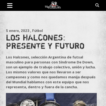
Saltar
al
contenido
Revista de cultura villera, brazo literario del movimiento La
La Poderosa
Poderosa.
5 enero, 2023
, Fútbol
LOS HALCONES:
PRESENTE Y FUTURO
Los Halcones, selección Argentina de futsal
masculino para personas con Síndrome De Down,
son un ejemplo de trabajo colectivo, unión y lucha.
Los mismos valores que nos llevaron a ser
campeones y como nos quedamos manija después
del Mundial hablamos con este equipo que nos
representa, dentro y fuera de la cancha.