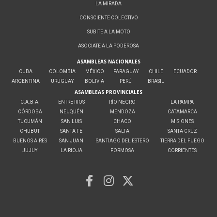
LA MIRADA
CONSCIENTE COLECTIVO
SUBITE A LA MOTO
ASOCIATE A LA PODEROSA
ASAMBLEAS NACIONALES
CUBA
COLOMBIA
MÉXICO
PARAGUAY
CHILE
ECUADOR
ARGENTINA
URUGUAY
BOLIVIA
PERÚ
BRASIL
ASAMBLEAS PROVINCIALES
C.A.B.A.
ENTRE RIOS
RÍO NEGRO
LA PAMPA
CÓRDOBA
NEUQUÉN
MENDOZA
CATAMARCA
TUCUMÁN
SAN LUIS
CHACO
MISIONES
CHUBUT
SANTA FE
SALTA
SANTA CRUZ
BUENOS AIRES
SAN JUAN
SANTIAGO DEL ESTERO
TIERRA DEL FUEGO
JUJUY
LA RIOJA
FORMOSA
CORRIENTES