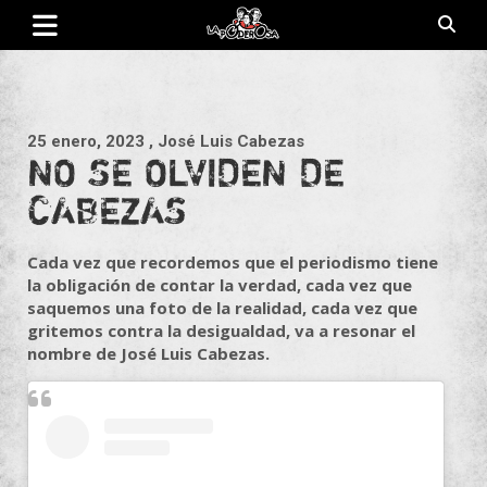
Saltar
al
contenido
Revista de cultura villera, brazo literario del movimiento La
La Poderosa
Poderosa.
25 enero, 2023
, José Luis Cabezas
NO SE OLVIDEN DE
CABEZAS
Cada vez que recordemos que el periodismo tiene
la obligación de contar la verdad, cada vez que
saquemos una foto de la realidad, cada vez que
gritemos contra la desigualdad, va a resonar el
nombre de José Luis Cabezas.