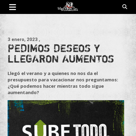
Saltar
al
contenido
Revista de cultura villera, brazo literario del movimiento La
La Poderosa
Poderosa.
3 enero, 2023
,
PEDIMOS DESEOS Y
LLEGARON AUMENTOS
Llegó el verano y a quienes no nos da el
presupuesto para vacacionar nos preguntamos:
¿Qué podemos hacer mientras todo sigue
aumentando?