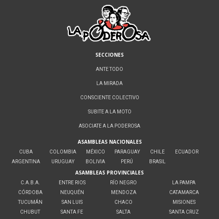
SECCIONES
ANTE TODO
LA MIRADA
CONSCIENTE COLECTIVO
SUBITE A LA MOTO
ASOCIATE A LA PODEROSA
ASAMBLEAS NACIONALES
CUBA
COLOMBIA
MÉXICO
PARAGUAY
CHILE
ECUADOR
ARGENTINA
URUGUAY
BOLIVIA
PERÚ
BRASIL
ASAMBLEAS PROVINCIALES
C.A.B.A.
ENTRE RIOS
RÍO NEGRO
LA PAMPA
CÓRDOBA
NEUQUÉN
MENDOZA
CATAMARCA
TUCUMÁN
SAN LUIS
CHACO
MISIONES
CHUBUT
SANTA FE
SALTA
SANTA CRUZ