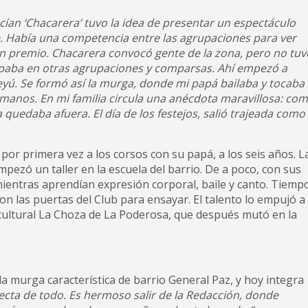
ían ‘Chacarera’ tuvo la idea de presentar un espectáculo
e. Había una competencia entre las agrupaciones para ver
un premio. Chacarera convocó gente de la zona, pero no tuv
cipaba en otras agrupaciones y comparsas. Ahí empezó a
eyú. Se formó así la murga, donde mi papá bailaba y tocaba
manos. En mi familia circula una anécdota maravillosa: co
quedaba afuera. El día de los festejos, salió trajeada como 
or primera vez a los corsos con su papá, a los seis años. L
empezó un taller en la escuela del barrio. De a poco, con sus
entras aprendían expresión corporal, baile y canto. Tiemp
n las puertas del Club para ensayar. El talento lo empujó a
ro cultural La Choza de La Poderosa, que después mutó en la
a murga característica de barrio General Paz, y hoy integra
cta de todo. Es hermoso salir de la Redacción, donde