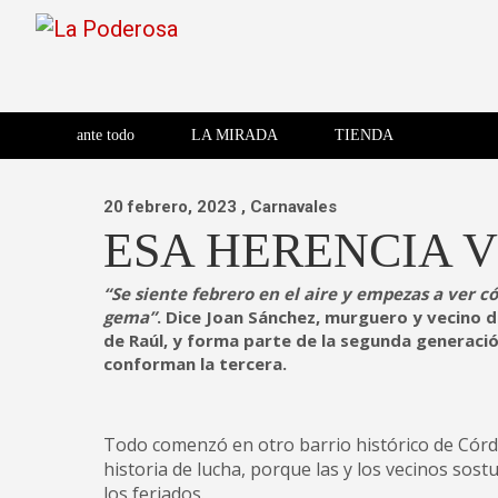
Saltar
al
contenido
Revista de cultura villera,
La Poderosa
Revista de cultura villera, brazo literario del movimiento La
brazo literario del movimiento
La Poderosa
ante todo
LA MIRADA
TIENDA
La Poderosa.
20 febrero, 2023
, Carnavales
ESA HERENCIA V
“Se siente febrero en el aire y empezas a ver có
gema”
. Dice Joan Sánchez, murguero y vecino d
de Raúl, y forma parte de la segunda generació
conforman la tercera.
Todo comenzó en otro barrio histórico de Córd
historia de lucha, porque las y los vecinos sostu
los feriados.