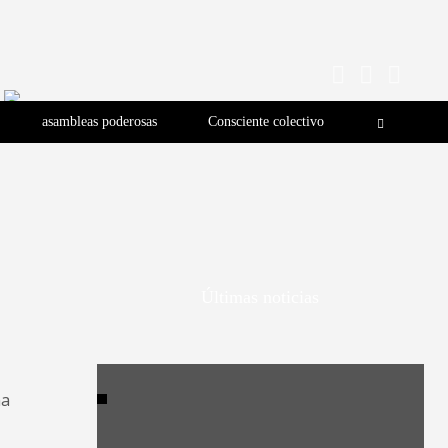
asambleas poderosas
Consciente colectivo
Últimas noticias
na