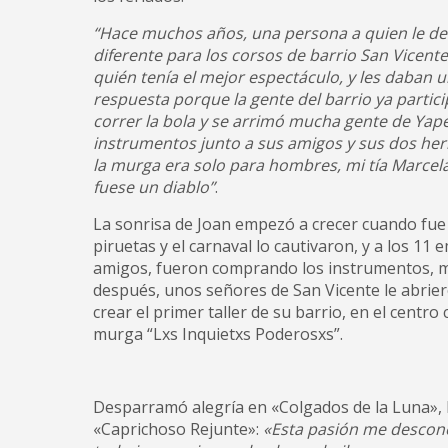
“Hace muchos años, una persona a quien le dec
diferente para los corsos de barrio San Vicent
quién tenía el mejor espectáculo, y les daban 
respuesta porque la gente del barrio ya parti
correr la bola y se arrimó mucha gente de Yap
instrumentos junto a sus amigos y sus dos her
la murga era solo para hombres, mi tía Marcela 
fuese un diablo”
.
La sonrisa de Joan empezó a crecer cuando fue p
piruetas y el carnaval lo cautivaron, y a los 11 
amigos, fueron comprando los instrumentos, mi
después, unos señores de San Vicente le abriero
crear el primer taller de su barrio, en el cent
murga “Lxs Inquietxs Poderosxs”.
Desparramó alegría en «Colgados de la Luna», l
«Caprichoso Rejunte»:
«Esta pasión me descone