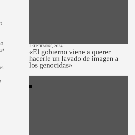
o
mo
2 SEPTIEMBRE, 2024
si
«El gobierno viene a querer
hacerle un lavado de imagen a
los genocidas»
as
o