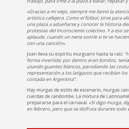
trabajo, para irme a la plaza a bailar, repasar 
«Gracias a mi viejo, siempre me llamó la atenci
artística callejera. Como el fútbol, sirve para
una plaza a adueñarse y conocer la historia de
protestas del inconsciente colectivo. Y a eso s
aplaude, cuando un nene sonríe si te ve hacie
con una canción»
.
Joan lleva su espíritu murguero hasta la raíz:
“H
forma invertida: por dentro eran bonitos, tení
usando guantes blancos, parodiando las costumb
representación a los latigazos que recibían los
contada en Argentina”
.
Hay murgas de estilo de escenario, murgas can
cuerdas de candombe. La mixtura de Latinoaméri
prepararse para el carnaval.
«Si digo murga, dig
en febrero, pero que se disfruta durante todo 