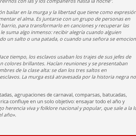
y reírnos con las y los compañeros hasta la noche”
.
ón bailar en la murga y la libertad que tiene como expresió
 alimentar el alma. Es juntarse con un grupo de personas en
l barrio, para transformarlo en canciones y recuperar las
e le suma algo inmenso: recibir alegría cuando alguien
ndo un salto o una patada, o cuando una señora se emocio
ace tiempo, los esclavos usaban los trajes de sus jefes de
an colores brillantes. Hacían reuniones y se presentaban
res de la clase alta: se dan los tres saltos en
 esclavos. La murga está atravesada por la historia negra no
tadas, agrupaciones de carnaval, comparsas, batucadas,
ca confluye en un solo objetivo: ensayar todo el año y
o herencia viva y folklore nacional y popular, que sale a la l
el año».