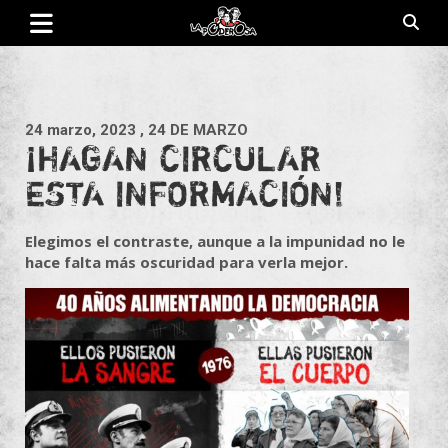
Saltar
al
contenido
Revista de cultura villera, brazo literario del movimiento La
La Poderosa
Poderosa.
24 marzo, 2023
, 24 DE MARZO
¡HAGAN CIRCULAR
ESTA INFORMACIÓN!
Elegimos el contraste, aunque a la impunidad no le
hace falta más oscuridad para verla mejor.