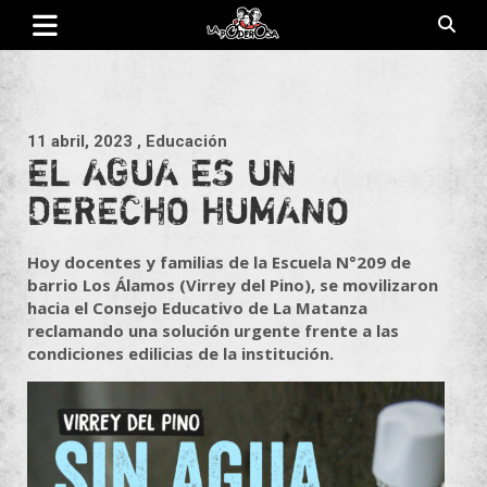
Saltar
al
contenido
Revista de cultura villera, brazo literario del movimiento La
La Poderosa
Poderosa.
11 abril, 2023
, Educación
EL AGUA ES UN
DERECHO HUMANO
Hoy docentes y familias de la Escuela N°209 de
barrio Los Álamos (Virrey del Pino), se movilizaron
hacia el Consejo Educativo de La Matanza
reclamando una solución urgente frente a las
condiciones edilicias de la institución.