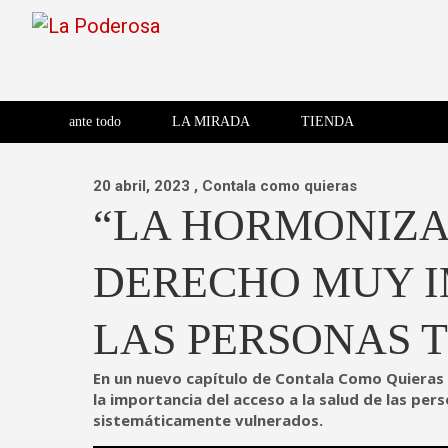
Saltar
al
contenido
Revista de cultura villera,
La Poderosa
Revista de cultura villera, brazo literario del movimiento La
brazo literario del movimiento
La Poderosa
ante todo
LA MIRADA
TIENDA
La Poderosa.
20 abril, 2023
, Contala como quieras
“LA HORMONIZA
DERECHO MUY I
LAS PERSONAS 
En un nuevo capítulo de Contala Como Quieras h
la importancia del acceso a la salud de las pe
sistemáticamente vulnerados.