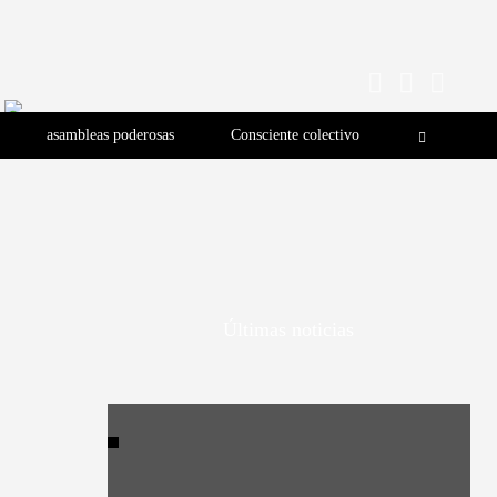
asambleas poderosas
Consciente colectivo
Últimas noticias