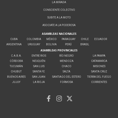
LA MIRADA
CONSCIENTE COLECTIVO
SUBITE A LA MOTO
ASOCIATE A LA PODEROSA
ASAMBLEAS NACIONALES
CUBA
COLOMBIA
MÉXICO
PARAGUAY
CHILE
ECUADOR
ARGENTINA
URUGUAY
BOLIVIA
PERÚ
BRASIL
ASAMBLEAS PROVINCIALES
C.A.B.A.
ENTRE RIOS
RÍO NEGRO
LA PAMPA
CÓRDOBA
NEUQUÉN
MENDOZA
CATAMARCA
TUCUMÁN
SAN LUIS
CHACO
MISIONES
CHUBUT
SANTA FE
SALTA
SANTA CRUZ
BUENOS AIRES
SAN JUAN
SANTIAGO DEL ESTERO
TIERRA DEL FUEGO
JUJUY
LA RIOJA
FORMOSA
CORRIENTES