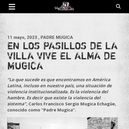
Saltar
al
contenido
Revista de cultura villera, brazo literario del movimiento La
La Poderosa
Poderosa.
11 mayo, 2023
, PADRE MUGICA
EN LOS PASILLOS DE LA
VILLA VIVE EL ALMA DE
MUGICA
“Lo que sucede es que encontramos en América
Latina, incluso en nuestro país, una situación de
violencia institucionalizada. Es la violencia del
hambre. Es decir que existe la violencia del
sistema”
, Carlos Francisco Sergio Mugica Echagüe,
conocido como “Padre Mugica”.