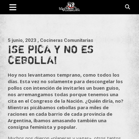
Saltar
al
contenido
Revista de cultura villera, brazo literario del movimiento La
La Poderosa
Poderosa.
5 junio, 2023
, Cocineras Comunitarias
¡SE PICA Y NO ES
CEBOLLA!
Hoy nos levantamos temprano, como todos los
días. Esta vez no solamente para descongelar los
pollos con intención de invitarles un buen guiso,
nos arremangamos todas porque tenemos una
cita en el Congreso de la Nación. ¿Quién diría, no?
Mientras picábamos cebollas para miles de
raciones en cada barrio de cada provincia de
Argentina, íbamos amasando también una
consigna feminista y popular.
Muchos nos dijeron «planeras y vagas», otros tantos