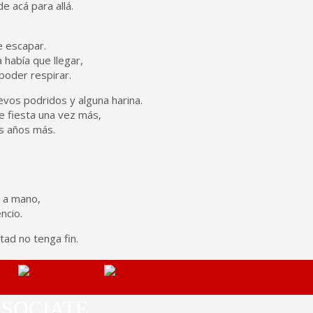
e acá para allá.
e escapar.
 había que llegar,
poder respirar.
vos podridos y alguna harina.
de fiesta una vez más,
os años más.
s a mano,
ncio.
tad no tenga fin.
SOCIATE