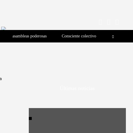
asambleas poderosas
Consciente colectivo
a
Últimas noticias