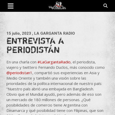
Saltar
al
contenido
Revista de cultura villera, brazo literario del movimiento La
La Poderosa
Poderosa.
15 julio, 2023
, LA GARGANTA RADIO
ENTREVISTA A
PERIODISTÁN
En una charla con
#LaGargantaRadio
, el periodista,
viajero y twittero Fernando Duclos, más conocido como
@periodistan1
, compartió sus experiencias en Asia y
Medio Oriente y también una visión sobre las
prioridades de la política internacional de nuestro país:
“Nuestro país abrió una embajada en Bangladesh.
Obvio que el Mundial ayudó, pero además de eso son
un mercado de 180 millones de personas. ¿Qué
posibilidades de comercio tiene Argentina con
Dinamarca y qué posibilidad tiene con Filipinas, que son