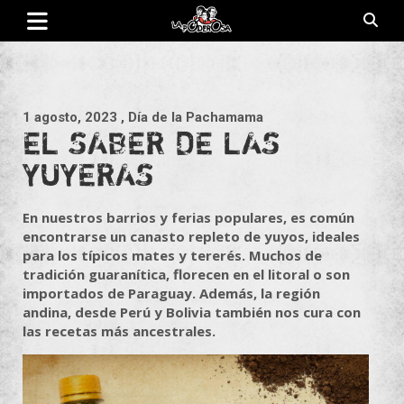
Saltar
al
contenido
Revista de cultura villera, brazo literario del movimiento La
La Poderosa
Poderosa.
1 agosto, 2023
, Día de la Pachamama
EL SABER DE LAS
YUYERAS
En nuestros barrios y ferias populares, es común
encontrarse un canasto repleto de yuyos, ideales
para los típicos mates y tererés. Muchos de
tradición guaranítica, florecen en el litoral o son
importados de Paraguay. Además, la región
andina, desde Perú y Bolivia también nos cura con
las recetas más ancestrales.