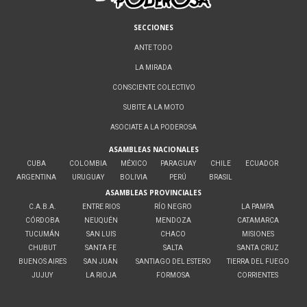
SECCIONES
ANTE TODO
LA MIRADA
CONSCIENTE COLECTIVO
SUBITE A LA MOTO
ASOCIATE A LA PODEROSA
ASAMBLEAS NACIONALES
CUBA
COLOMBIA
MÉXICO
PARAGUAY
CHILE
ECUADOR
ARGENTINA
URUGUAY
BOLIVIA
PERÚ
BRASIL
ASAMBLEAS PROVINCIALES
C.A.B.A.
ENTRE RIOS
RÍO NEGRO
LA PAMPA
CÓRDOBA
NEUQUÉN
MENDOZA
CATAMARCA
TUCUMÁN
SAN LUIS
CHACO
MISIONES
CHUBUT
SANTA FE
SALTA
SANTA CRUZ
BUENOS AIRES
SAN JUAN
SANTIAGO DEL ESTERO
TIERRA DEL FUEGO
JUJUY
LA RIOJA
FORMOSA
CORRIENTES