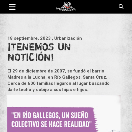
Saltar
al
contenido
Revista de cultura villera, brazo literario del movimiento La
La Poderosa
Poderosa.
18 septiembre, 2023
, Urbanización
¡TENEMOS UN
NOTICIÓN!
El 29 de diciembre de 2007, se fundó el barrio
Madres a la Lucha, en Río Gallegos, Santa Cruz.
Cerca de 600 familias llegaron al lugar buscando
darle techo y cobijo a sus hijas e hijos.