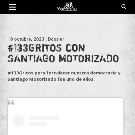
Saltar
al
contenido
Revista de cultura villera, brazo literario del movimiento La
La Poderosa
Poderosa.
18 octubre, 2023
, Dossier
#133GRITOS con
SANTIAGO MOTORIZADO
#133Gritos para fortalecer nuestra democracia y
Santiago Motorizado fue uno de ellos: