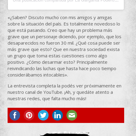
Una publicación compartida por La Garganta Poderosa (@lagargantapoderosa)
«¿Saben? Discuto mucho con mis amigos y amigas
sobre la situación del país. Es totalmente novedoso lo
que está pasando. Creo que hay un problema más
grave que un personaje diciendo, por ejemplo, que los
desaparecidos no fueron 30 mil. ¿Qué cosa puede ser
más grave que esto? Que en nuestra sociedad exista
un grupo que toma estas cuestiones como algo
positivo. ¿Cómo desarmar esto? Principalmente
reivindicando las luchas que hasta hace poco tiempo
considerábamos intocables».
La entrevista completa la podés ver próximamente en
nuestro canal de YouTube. ¡Ah, y quedáte atento a
nuestras redes, que falta mucho más!
ASOCIATE