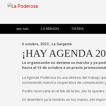
Saltar
al
contenido
Revista de cultura villera,
La Poderosa
Revista de cultura villera, brazo literario del movimiento La
brazo literario del movimiento
La Poderosa
ante todo
LA MIRADA
TIENDA
La Poderosa.
6 octubre, 2023
, La Garganta
¡HAY AGENDA 20
La organización no detiene su marcha y ya po
hasta el 15 de octubre a un precio promocional
La Agenda Poderosa es una síntesis del trabajo qu
sosteniendo nuestra cooperativa de comunicación y co
Podés reservarla en el link de la bio. ¡No te quedes s
En diciembre ya la tendrás en tus manos. ¡No import