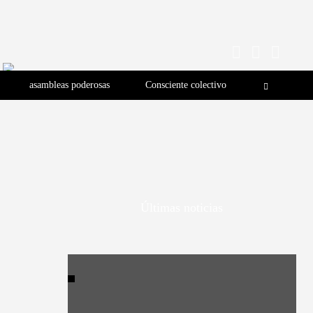
asambleas poderosas
Consciente colectivo
Últimas noticias