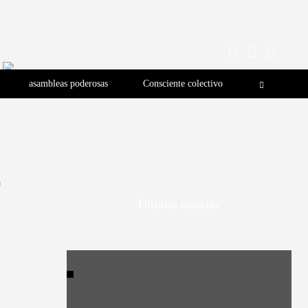
asambleas poderosas
Consciente colectivo
a
Últimas noticias