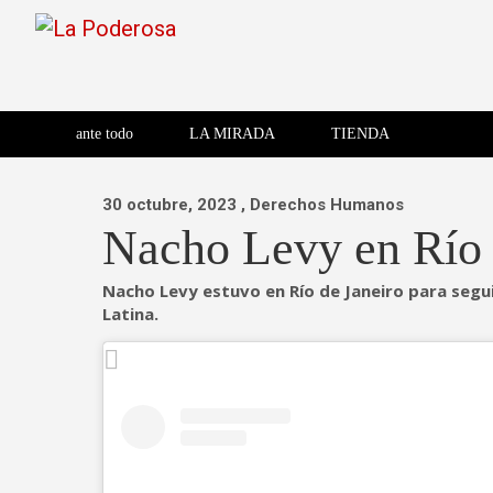
Saltar
al
contenido
Revista de cultura villera,
La Poderosa
Revista de cultura villera, brazo literario del movimiento La
brazo literario del movimiento
La Poderosa
ante todo
LA MIRADA
TIENDA
La Poderosa.
30 octubre, 2023
, Derechos Humanos
Nacho Levy en Río 
Nacho Levy estuvo en Río de Janeiro para segu
Latina.