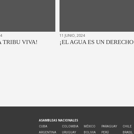
24
11 JUNIO, 2024
A TRIBU VIVA!
¡EL AGUA ES UN DERECHO
ASAMBLEAS NACIONALES
CUBA
COLOMBIA
MÉXICO
PARAGUAY
CHILE
ARGENTINA
URUGUAY
BOLIVIA
PERÚ
BRASIL