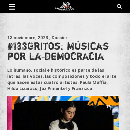
Saltar
al
contenido
Revista de cultura villera, brazo literario del movimiento La
La Poderosa
Poderosa.
13 noviembre, 2023
, Dossier
#133Gritos: Músicas
por la democracia
Lo humano, social e histórico es parte de las
letras, las voces, las composiciones y todo el arte
que hacen estas cuatro artistas: Paula Maffia,
Hilda Lizarazu, Jaz Pimentel y Franzizca