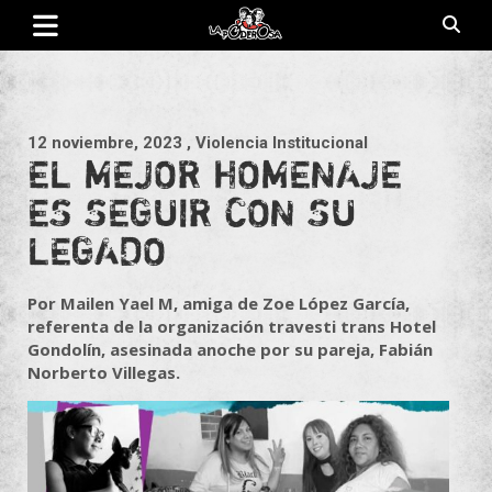
Saltar
al
contenido
Revista de cultura villera, brazo literario del movimiento La
La Poderosa
Poderosa.
12 noviembre, 2023
, Violencia Institucional
EL MEJOR HOMENAJE
ES SEGUIR CON SU
LEGADO
Por Mailen Yael M, amiga de Zoe López García,
referenta de la organización travesti trans Hotel
Gondolín, asesinada anoche por su pareja, Fabián
Norberto Villegas.