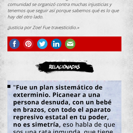
comunidad se organizó contra muchas injusticias y
tenemos que seguir así porque sabemos qué es lo que
hay del otro lado.
¡Justicia por Zoe! Fue travesticidio.»
ASOCIATE
Relacionadas