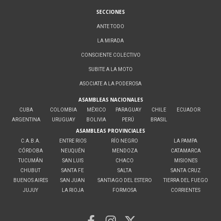
SECCIONES
ANTE TODO
LA MIRADA
CONSCIENTE COLECTIVO
SUBITE A LA MOTO
ASOCIATE A LA PODEROSA
ASAMBLEAS NACIONALES
CUBA
COLOMBIA
MÉXICO
PARAGUAY
CHILE
ECUADOR
ARGENTINA
URUGUAY
BOLIVIA
PERÚ
BRASIL
ASAMBLEAS PROVINCIALES
C.A.B.A.
ENTRE RIOS
RÍO NEGRO
LA PAMPA
CÓRDOBA
NEUQUÉN
MENDOZA
CATAMARCA
TUCUMÁN
SAN LUIS
CHACO
MISIONES
CHUBUT
SANTA FE
SALTA
SANTA CRUZ
BUENOS AIRES
SAN JUAN
SANTIAGO DEL ESTERO
TIERRA DEL FUEGO
JUJUY
LA RIOJA
FORMOSA
CORRIENTES