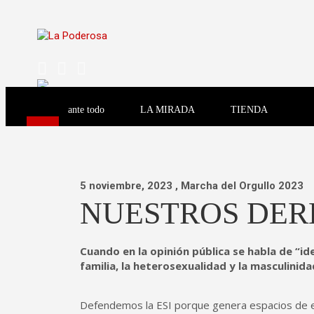
Saltar
al
contenido
Revista de cultura villera, brazo literario del movimiento
La Poderosa
ante todo
LA MIRADA
TIENDA
Revista de cultura villera, brazo literario del movimiento L
La Poderosa
5 noviembre, 2023
, Marcha del Orgullo 2023
NUESTROS DER
Cuando en la opinión pública se habla de “i
familia, la heterosexualidad y la masculinid
Defendemos la ESI porque genera espacios de e