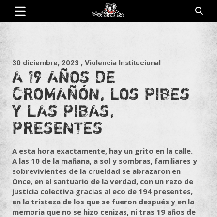
Saltar
al
contenido
Revista de cultura villera, brazo literario del movimiento La
La Poderosa
Poderosa.
30 diciembre, 2023
, Violencia Institucional
A 19 AÑOS DE
CROMAÑÓN, LOS PIBES
Y LAS PIBAS,
PRESENTES
A esta hora exactamente, hay un grito en la calle.
A las 10 de la mañana, a sol y sombras, familiares y
sobrevivientes de la crueldad se abrazaron en
Once, en el santuario de la verdad, con un rezo de
justicia colectiva gracias al eco de 194 presentes,
en la tristeza de los que se fueron después y en la
memoria que no se hizo cenizas, ni tras 19 años de